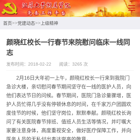
>>
>>
首页
党建动态
上级精神
颜晓红校长一行春节来院慰问临床一线同
志
发布时间：2018-02-22
阅读：3265 次
2月16日大年初一上午，颜晓红校长一行来到我院门
急诊大楼，亲切慰问春节期间坚守在一线的医护人员，向
他们表达节日的问候。春节期间，医院门急诊量骤增，医
护人员忙得几乎没有停顿休息的时间，在千家万户团圆欢
度佳节的时候，他们坚守岗位，默默奉献。颜晓红校长询
问了有关医院春节排班、值班人员生活等情况，并叮嘱大
家要注意身体，高度重视安全，做好医疗保障工作，并向
医务人员的无私付出表达崇高的敬意。